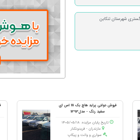
گستری شهرستان تنکابن
فروش دولتی پراید هاچ بک 111 اس ای
سفید رنگ - مدل1393
تاریخ پایان مزایده: 1405/05/18
مازندران - فریدونكنار
سواری و وانت و پیکاپ