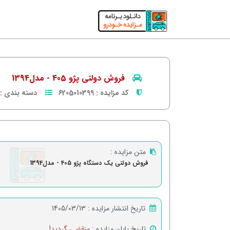
فروش دولتی پژو 405 - مدل1394
کد مزایده :
6205010399
دسته بندی :
متن مزایده :
فروش دولتی یک دستگاه پژو 405 - مدل1394
تاریخ انتشار مزایده :
1405/03/13
تاریخ پایان مزایده :
منقضی گردید!