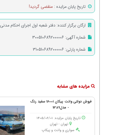
تاریخ پایان مزایده :
منقضی گردید!
ارگان برگزار کننده:
دفتر شعبه اول اجرای احکام مدنی
شماره آگهی:
3005106892000006
شماره پارتی:
3105106892000006
مزایده های مشابه
فروش دولتی وانت پیکان 1600i سفید رنگ
- مدل1389
تاریخ پایان مزایده: 1405/06/01
تهران - تهران
سواری و وانت و پیکاپ