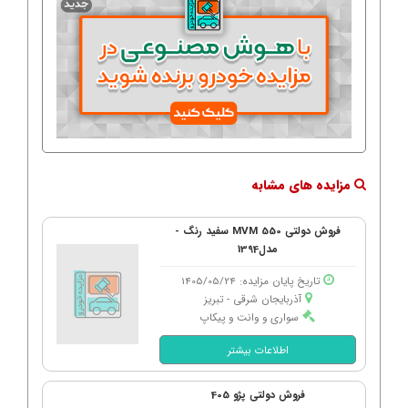
مزایده های مشابه
فروش دولتی MVM 550 سفید رنگ -
مدل1394
تاریخ پایان مزایده: 1405/05/24
آذربایجان شرقی - تبریز
سواری و وانت و پیکاپ
اطلاعات بیشتر
فروش دولتی پژو 405