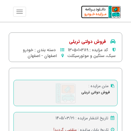
فروش دولتی تریلی
کد مزایده :
1305010389
دسته بندی :
خودرو
سبک، سنگین و موتورسیکلت
اصفهان
-
اصفهان
متن مزایده :
فروش دولتی تریلی
تاریخ انتشار مزایده :
1405/03/21
تاریخ پایان مزایده :
منقضی گردید!