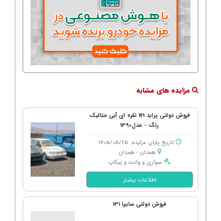
مزایده های مشابه
فروش دولتی پراید 141 نقره ای آبی متالیک
رنگ - مدل1390
تاریخ پایان مزایده: 1405/05/25
همدان - همدان
سواری و وانت و پیکاپ
اطلاعات بیشتر
فروش دولتی سایپا 131